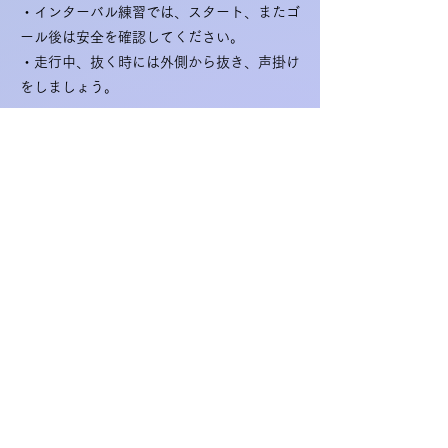
・インターバル練習では、スタート、またゴ
ール後は安全を確認してください。
・走行中、抜く時には外側から抜き、声掛け
をしましょう。
■富士登山駅伝強化練習 ＜天候によって
は練習内容を変更＞
★6月1日（日） 都民大会の為お休み
★6月8日（日） 日影沢峠→（城山→大平林
道３往復）→日影沢峠
★6月15日（日） 日影沢峠→城山ロード３〜
５往復
★6月22日（日） 日影沢峠→（城山→大平林
道３往復）→日影沢峠
★6月29日（日） 裏高尾→城山周辺練習もし
くは富士山試走
★7月6日（日） 裏高尾→城山周辺練習もし
くは富士山試走