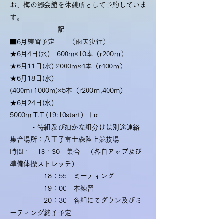
お、梅の郷会館を休憩所として予約していま
す。
記
■6月練習予定 （雨天決行）
★6月4日(水) 600m×10本（r200ｍ）
★6月11日(水) 2000m×4本（r400ｍ）
★6月18日(水)
(400m+1000m)×5本（r200ｍ,400m）
★6月24日(水)
5000m T.T (19:10start）＋α
・特組及び細かな組分けは別途連絡
集合場所：八王子富士森陸上競技場
時間： 18：30 集合 （各自アップ及び
準備体操ストレッチ）
18：55 ミーティング
19：00 本練習
20：30 各組にてダウン及びミ
ーティング終了予定